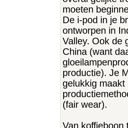
moeten beginnen 
De i-pod in je 
ontworpen in Ind
Valley. Ook de 
China (want daa
gloeilampenpro
productie). Je 
gelukkig maakt 
productiemetho
(fair wear).
Van koffieboon t