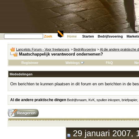
Zoek
Home
Starten
Bedrijfsvoering
Market
Lancelots Forum - Voor freelancers
>
Bedrijfsvoering
>
Al die andere praktische 
Maatschappelijk verantwoord ondernemen?
Registreer
Weblogs
FAQ
Ne
Mededelingen
Om berichten te kunnen plaatsen in dit forum en om berichten in de bes
Al die andere praktische dingen
Bedrijfsnaam, KvK, spullen inkopen, briefpapier,
29 januari 2007, 