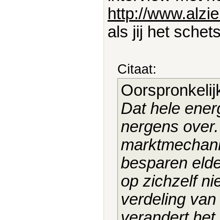
http://www.alzi
als jij het schet
Citaat:
Oorspronkelij
Dat hele ener
nergens over
marktmechanis
besparen eld
op zichzelf ni
verdeling van 
verandert het 