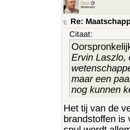
René
Moderator
Re: Maatschapp
Citaat:
Oorspronkelij
Ervin Laszlo,
wetenschapper
maar een paar
nog kunnen k
Het tij van de v
brandstoffen is 
spul wordt alle