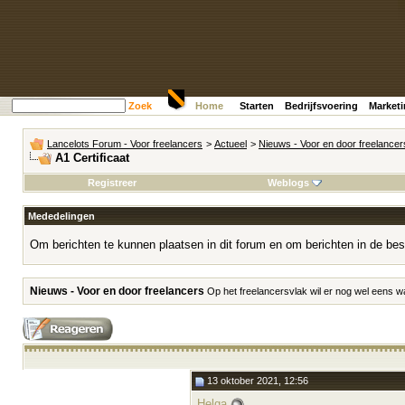
Zoek
Home
Starten
Bedrijfsvoering
Market
Lancelots Forum - Voor freelancers
>
Actueel
>
Nieuws - Voor en door freelancer
A1 Certificaat
Registreer
Weblogs
Mededelingen
Om berichten te kunnen plaatsen in dit forum en om berichten in de bes
Nieuws - Voor en door freelancers
Op het freelancersvlak wil er nog wel eens w
13 oktober 2021, 12:56
Helga