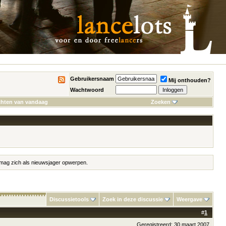
Gebruikersnaam
Mij onthouden?
Wachtwoord
chten van vandaag
Zoeken
m mag zich als nieuwsjager opwerpen.
Discussietools
Zoek in deze discussie
Weergave
#
1
Geregistreerd: 30 maart 2007