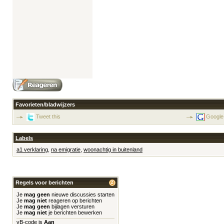
Favorieten/bladwijzers
Tweet this
Google
Labels
a1 verklaring
,
na emigratie
,
woonachtig in buitenland
Regels voor berichten
Je
mag geen
nieuwe discussies starten
Je
mag niet
reageren op berichten
Je
mag geen
bijlagen versturen
Je
mag niet
je berichten bewerken
vB-code
is
Aan