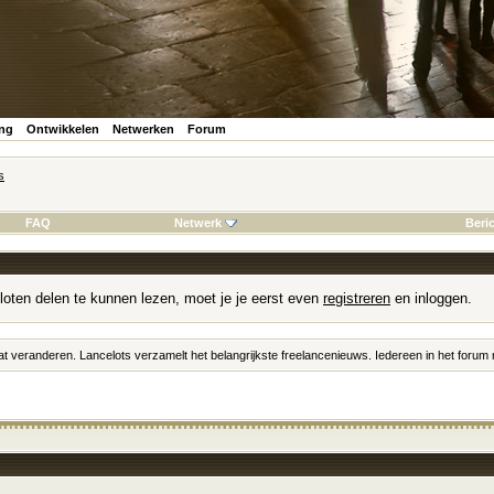
ing
Ontwikkelen
Netwerken
Forum
s
FAQ
Netwerk
Beri
loten delen te kunnen lezen, moet je je eerst even
registreren
en inloggen.
at veranderen. Lancelots verzamelt het belangrijkste freelancenieuws. Iedereen in het foru