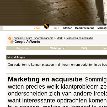
Zoek
Home
Starten
Bedrijfsvoering
Market
Lancelots Forum - Voor freelancers
>
Markt
>
Marketing en acquisitie
Google AdWords
Registreer
Weblogs
FAQ
Ne
Mededelingen
Om berichten te kunnen plaatsen in dit forum en om berichten in de bes
Marketing en acquisitie
Sommige
weten precies welk klantprobleem z
onderscheiden zich van andere freela
want interessante opdrachten komen v