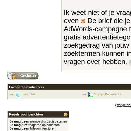
Ik weet niet of je vra
even
De brief die je
AdWords-campagne te 
gratis advertentieteg
zoekgedrag van jouw d
zoektermen kunnen in
vragen over hebben, 
Favorieten/bladwijzers
Tweet this
Google Bookmarks
«
Vorige di
Regels voor berichten
Je
mag geen
nieuwe discussies starten
Je
mag niet
reageren op berichten
Je
mag geen
bijlagen versturen