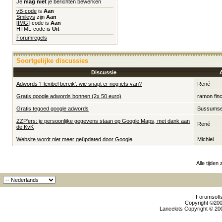
Je
mag niet
je berichten bewerken
vB-code
is
Aan
Smileys
zijn
Aan
[IMG]
-code is
Aan
HTML-code is
Uit
Forumregels
Soortgelijke discussies
Discussie
Adwords 'Flexibel bereik': wie snapt er nog iets van?
René
Gratis google adwords bonnen (2x 50 euro)
ramon fin
Gratis tegoed google adwords
Bussums
ZZP'ers: je persoonlijke gegevens staan op Google Maps, met dank aan
René
de KvK
Website wordt niet meer geüpdated door Google
Michiel
Alle tijden
Forumsoftw
Copyright ©2000
Lancelots Copyright © 200