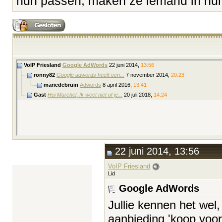
hun passen, maken ze iemand in hun 
VoIP Friesland
Google AdWords
22 juni 2014,
13:56
ronny82
Google adwords heeft een...
7 november 2014,
20:23
mariedebruin
Adwords
8 april 2016,
13:41
Gast
Hoi Marchel, Ik weet niet of je...
20 juli 2018,
14:24
22 juni 2014, 13:56
VoIP Friesland
Lid
Google AdWords
Jullie kennen het wel,
aanbieding 'koop voor 