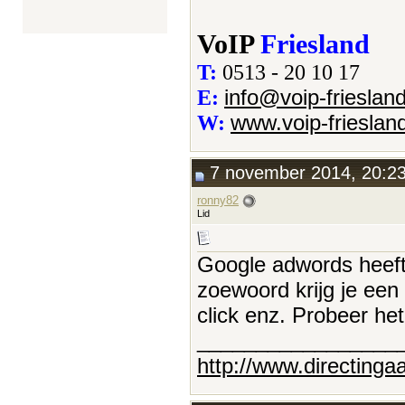
VoIP
Friesland
T:
0513 - 20 10 17
info@voip-friesland
E:
www.voip-friesland
W:
7 november 2014, 20:2
ronny82
Lid
Google adwords heef
zoewoord krijg je een
click enz. Probeer he
_________________
http://www.directingaa