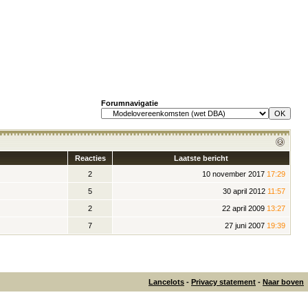
Forumnavigatie
Reacties
Laatste bericht
2
10 november 2017
17:29
5
30 april 2012
11:57
2
22 april 2009
13:27
7
27 juni 2007
19:39
Lancelots
-
Privacy statement
-
Naar boven