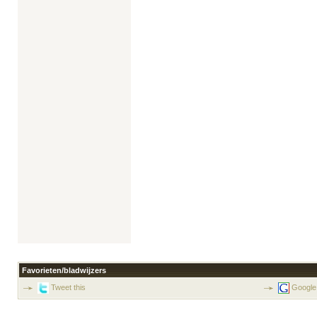
Favorieten/bladwijzers
Tweet this
Google