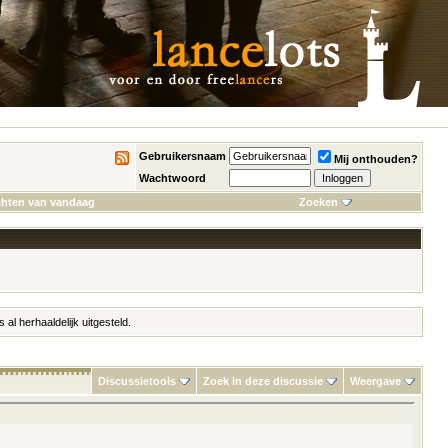
Gebruikersnaam
Mij onthouden?
Wachtwoord
chten van vandaag
Zoeken
 herhaaldelijk uitgesteld.
Discussietools
Zoek in deze discussie
Weergave