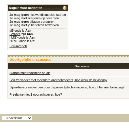
Regels voor berichten
Je
mag geen
nieuwe discussies starten
Je
mag niet
reageren op berichten
Je
mag geen
bijlagen versturen
Je
mag niet
je berichten bewerken
vB-code
is
Aan
Smileys
zijn
Aan
[IMG]
-code is
Aan
HTML-code is
Uit
Forumregels
Soortgelijke discussies
Discussie
Starten met freelancen studie
Ben freelancer met meerdere opdrachtgevers, hoe werk de belasting?
Bijverdienste ontwerpen voor Japanse tijdschriftuitgever, hoe zit het met belasting?
Freelance met 1 opdrachtgever, hoe?