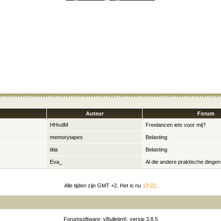
Auteur
Forum
HHvdM
Freelancen iets voor mij?
memorytapes
Belasting
titia
Belasting
Eva_
Al die andere praktische dingen
Alle tijden zijn GMT +2. Het is nu
13:22
.
Forumsoftware: vBulletin®, versie 3.8.5