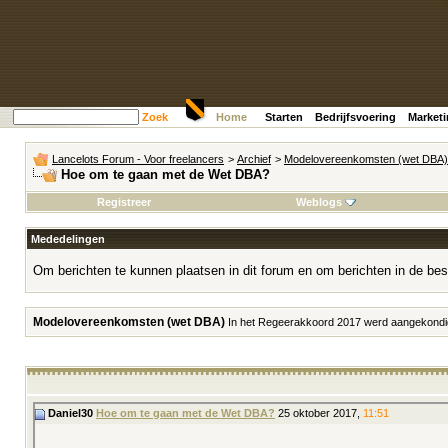
Zoek
Home
Starten
Bedrijfsvoering
Market
Lancelots Forum - Voor freelancers
>
Archief
>
Modelovereenkomsten (wet DBA)
Hoe om te gaan met de Wet DBA?
Registreer
Weblogs
Mededelingen
Om berichten te kunnen plaatsen in dit forum en om berichten in de bes
Modelovereenkomsten (wet DBA)
In het Regeerakkoord 2017 werd aangekondig
Daniel30
Hoe om te gaan met de Wet DBA?
25 oktober 2017,
11:51