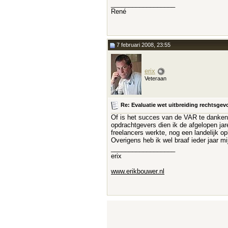
__________________
René
7 februari 2008, 23:55
erix
Veteraan
Re: Evaluatie wet uitbreiding rechtsge
Of is het succes van de VAR te danken a
opdrachtgevers dien ik de afgelopen jar
freelancers werkte, nog een landelijk o
Overigens heb ik wel braaf ieder jaar m
__________________
erix
www.erikbouwer.nl