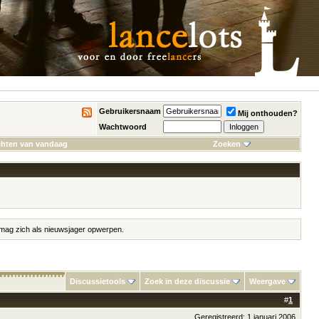
Gebruikersnaam
Mij onthouden?
Wachtwoord
chten van vandaag
Zoeken
m mag zich als nieuwsjager opwerpen.
Discussietools
Zoek in deze discussie
Weergave
#
1
Geregistreerd: 1 januari 2006