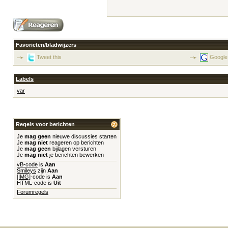
Favorieten/bladwijzers
Tweet this
Google
Labels
var
Regels voor berichten
Je
mag geen
nieuwe discussies starten
Je
mag niet
reageren op berichten
Je
mag geen
bijlagen versturen
Je
mag niet
je berichten bewerken
vB-code
is
Aan
Smileys
zijn
Aan
[IMG]
-code is
Aan
HTML-code is
Uit
Forumregels