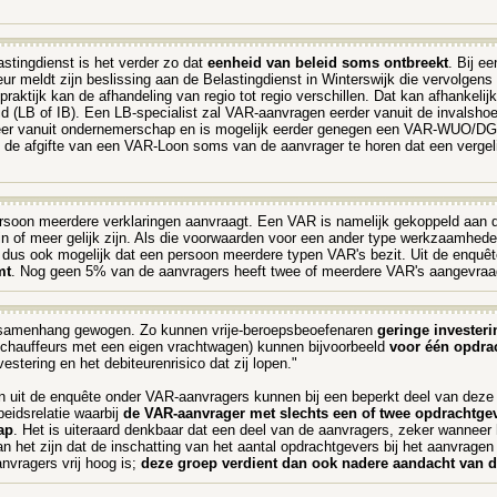
tingdienst is het verder zo dat
eenheid van beleid soms ontbreekt
. Bij e
ur meldt zijn beslissing aan de Belastingdienst in Winterswijk die vervolgen
raktijk kan de afhandeling van regio tot regio verschillen. Dat kan afhankelij
 (LB of IB). Een LB-specialist zal VAR-aanvragen eerder vanuit de invalsho
meer vanuit ondernemerschap en is mogelijk eerder genegen een VAR-WUO/DGA af
bij de afgifte van een VAR-Loon soms van de aanvrager te horen dat een vergeli
n persoon meerdere verklaringen aanvraagt. Een VAR is namelijk gekoppeld a
 of meer gelijk zijn. Als die voorwaarden voor een ander type werkzaamhede
t dus ook mogelijk dat een persoon meerdere typen VAR's bezit. Uit de enquêt
mt
. Nog geen 5% van de aanvragers heeft twee of meerdere VAR's aangevraagd
ge samenhang gewogen. Zo kunnen vrije-beroepsbeoefenaren
geringe investe
chauffeurs met een eigen vrachtwagen) kunnen bijvoorbeeld
voor één opdra
tering en het debiteurenrisico dat zij lopen."
 uit de enquête onder VAR-aanvragers kunnen bij een beperkt deel van deze 
eidsrelatie waarbij
de VAR-aanvrager met slechts een of twee opdrachtgeve
ap
. Het is uiteraard denkbaar dat een deel van de aanvragers, zeker wanneer 
et zijn dat de inschatting van het aantal opdrachtgevers bij het aanvragen is 
nvragers vrij hoog is;
deze groep verdient dan ook nadere aandacht van d