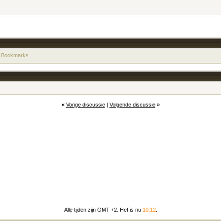
 Bookmarks
«
Vorige discussie
|
Volgende discussie
»
Alle tijden zijn GMT +2. Het is nu
10:12
.