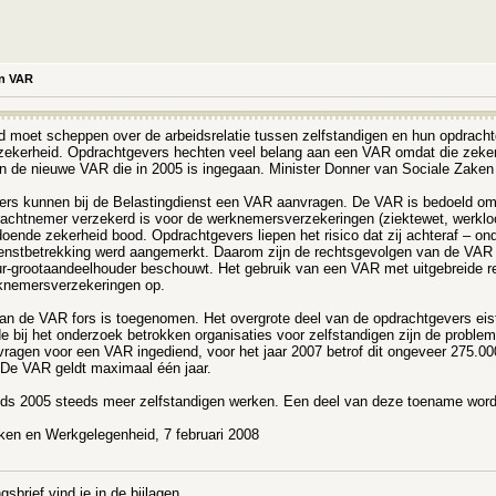
en VAR
heid moet scheppen over de arbeidsrelatie tussen zelfstandigen en hun opdrac
zekerheid. Opdrachtgevers hechten veel belang aan een VAR omdat die zekerhe
 van de nieuwe VAR die in 2005 is ingegaan. Minister Donner van Sociale Zake
rs kunnen bij de Belastingdienst een VAR aanvragen. De VAR is bedoeld om d
drachtnemer verzekerd is voor de werknemersverzekeringen (ziektewet, werkl
doende zekerheid bood. Opdrachtgevers liepen het risico dat zij achteraf – 
ienstbetrekking werd aangemerkt. Daarom zijn de rechtsgevolgen van de VAR in
eur-grootaandeelhouder beschouwt. Het gebruik van een VAR met uitgebreide re
rknemersverzekeringen op.
ng van de VAR fors is toegenomen. Het overgrote deel van de opdrachtgevers e
e bij het onderzoek betrokken organisaties voor zelfstandigen zijn de proble
ragen voor een VAR ingediend, voor het jaar 2007 betrof dit ongeveer 275.000
 De VAR geldt maximaal één jaar.
r sinds 2005 steeds meer zelfstandigen werken. Een deel van deze toename wor
aken en Werkgelegenheid, 7 februari 2008
brief vind je in de bijlagen.