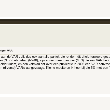
volgen VAR
an de VAR zelf, dus ook aan alle paniek die rondom dit drieletterwoord gezaa
en (N=7) heb gehad (N>40), zijn er niet meer dan vier (N=3) die een VAR hebb
pleider (idem) en een vakblad dat over een publicatie in 2005 een VAR aanvroe
ijn (diverse) VAR's aangevraagd. Kleine moeite en ik hoor bij die 5% met een 