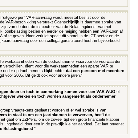
en 'uitgeworpen' VAR-aanvraag wordt meestal beslist door de
s de VAR-beschikking verstrekt Ogenschijnlijk is daarmee sprake van
k zijn van de door de inspecteur van de Belastingdienst van het
ek loonbelasting bezien en eerder de neiging hebben een VAR-Loon af
 te geven. Naar verluidt speelt dit vooral in de ICT-sector en de
jkbare aanvraag door een collega geresulteerd heeft in bijvoorbeeld
an die werkzaamheden van de opdrachtnemer waarvoor de voorwaarden
n verschillen, dient voor die werkzaamheden een aparte VAR te
e onder opdrachtnemers blijkt echter
dat een persoon met meerdere
 voor 2006. Dit geldt ook voor andere jaren."
ringen doen en toch in aanmerking komen voor een VAR-WUO
of
chtgever werken en toch worden aangemerkt als ondernemer
groep vraagtekens geplaatst worden of er wel sprake is van
rs in staat is om een jaarinkomen te verwerven, heeft de
het gaat om ZZP'ers, om de zoveel tijd een grote financiële klapper
‘ingehaald’ door een in de praktijk kleiner aandeel. Dat laat onverlet
e Belastingdienst
."