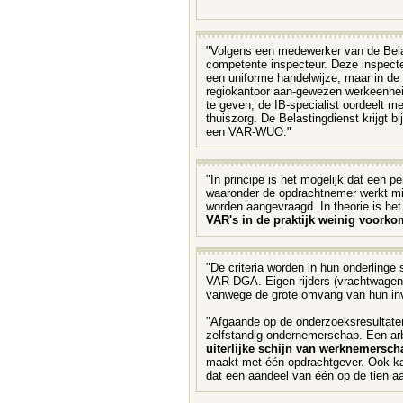
"Volgens een medewerker van de Belas
competente inspecteur. Deze inspecte
een uniforme handelwijze, maar in de p
regiokantoor aan-gewezen werkeenheid
te geven; de IB-specialist oordeelt 
thuiszorg. De Belastingdienst krijgt 
een VAR-WUO."
"In principe is het mogelijk dat ee
waaronder de opdrachtnemer werkt min
worden aangevraagd. In theorie is he
VAR's in de praktijk weinig voorko
"De criteria worden in hun onderlin
VAR-DGA. Eigen-rijders (vrachtwagen
vanwege de grote omvang van hun inves
"Afgaande op de onderzoeksresultaten
zelfstandig ondernemerschap. Een arb
uiterlijke schijn van werknemersch
maakt met één opdrachtgever. Ook kan h
dat een aandeel van één op de tien aa