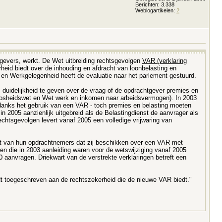
Berichten: 3.338
Weblogartikelen:
2
htgevers, werkt. De Wet uitbreiding rechtsgevolgen
VAR (verklaring
id biedt over de inhouding en afdracht van loonbelasting en
n en Werkgelegenheid heeft de evaluatie naar het parlement gestuurd.
uidelijkheid te geven over de vraag of de opdrachtgever premies en
oosheidswet en Wet werk en inkomen naar arbeidsvermogen). In 2003
ondanks het gebruik van een VAR - toch premies en belasting moeten
 2005 aanzienlijk uitgebreid als de Belastingdienst de aanvrager als
chtsgevolgen levert vanaf 2005 een volledige vrijwaring van
ist van hun opdrachtnemers dat zij beschikken over een VAR met
men die in 2003 aanleiding waren voor de wetswijziging vanaf 2005
 aanvragen. Driekwart van de verstrekte verklaringen betreft een
dt toegeschreven aan de rechtszekerheid die de nieuwe VAR biedt."