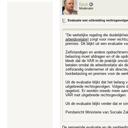
René
Moderator
Evaluatie wet uitbreiding rechtsgevolg
"De wettelijke regeling die duidelijk
arbeidsrelatie)
zorgt voor meer rechts
premies. Dit blijkt uit een evaluatie
Zelfstandigen en andere opdrachtneme
belasting moet afdragen en of de op
bleek dat de VAR in de praktijk onvol
betalen omdat de arbeidsrelatie als d
zelfstandig ondernemer of als direct
loonbelasting en premies voor de we
Uit de evaluatie blijkt dat het bela
uitgebreide rechtsgevolgen. Volgens d
opgelost. Er worden steeds meer aanv
VAR met uitgebreide rechtsgevolgen.
Uit de evaluatie blijkt verder dat e
Persbericht Ministerie van Sociale Z
De genoemde evaluatie en de aanbiedings