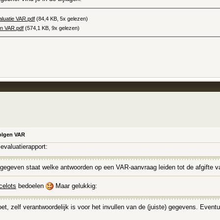
aluatie VAR.pdf‎
(84,4 KB, 5x gelezen)
n VAR.pdf‎
(574,1 KB, 9x gelezen)
volgen VAR
evaluatierapport:
aangegeven staat welke antwoorden op een VAR-aanvraag leiden tot de afgif
celots
bedoelen
Maar gelukkig:
et, zelf verantwoordelijk is voor het invullen van de (juiste) gegevens. Even