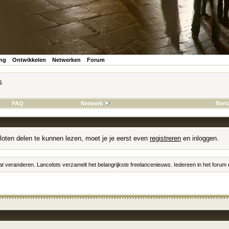
ing
Ontwikkelen
Netwerken
Forum
s
FAQ
Netwerk
Beri
loten delen te kunnen lezen, moet je je eerst even
registreren
en inloggen.
at veranderen. Lancelots verzamelt het belangrijkste freelancenieuws. Iedereen in het foru