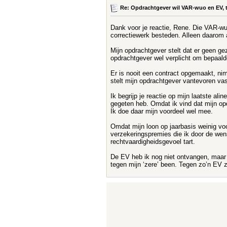
Re: Opdrachtgever wil VAR-wuo en EV, t
Dank voor je reactie, Rene. Die VAR-wuo
correctiewerk besteden. Alleen daarom
Mijn opdrachtgever stelt dat er geen gez
opdrachtgever wel verplicht om bepaalde
Er is nooit een contract opgemaakt, ni
stelt mijn opdrachtgever vantevoren vas
Ik begrijp je reactie op mijn laatste al
gegeten heb. Omdat ik vind dat mijn opd
Ik doe daar mijn voordeel wel mee.
Omdat mijn loon op jaarbasis weinig vo
verzekeringspremies die ik door de wens
rechtvaardigheidsgevoel tart.
De EV heb ik nog niet ontvangen, maar i
tegen mijn ‘zere’ been. Tegen zo’n EV z