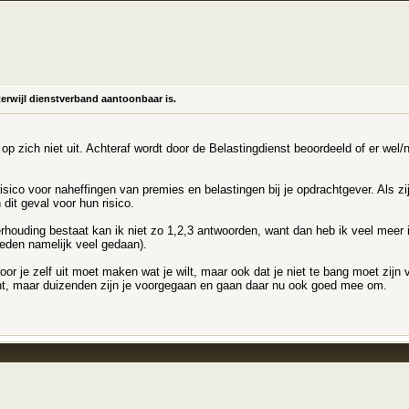
erwijl dienstverband aantoonbaar is.
 zich niet uit. Achteraf wordt door de Belastingdienst beoordeeld of er wel/n
sico voor naheffingen van premies en belastingen bij je opdrachtgever. Als zij
dit geval voor hun risico.
houding bestaat kan ik niet zo 1,2,3 antwoorden, want dan heb ik veel meer in
leden namelijk veel gedaan).
r je zelf uit moet maken wat je wilt, maar ook dat je niet te bang moet zijn voo
int, maar duizenden zijn je voorgegaan en gaan daar nu ook goed mee om.