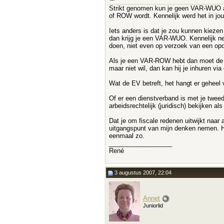
Strikt genomen kun je geen VAR-WUO a
of ROW wordt. Kennelijk werd het in j
Iets anders is dat je zou kunnen kieze
dan krijg je een VAR-WUO. Kennelijk ne
doen, niet even op verzoek van een opd
Als je een VAR-ROW hebt dan moet de op
maar niet wil, dan kan hij je inhuren via
Wat de EV betreft, het hangt er geheel 
Of er een dienstverband is met je twee
arbeidsrechtelijk (juridisch) bekijken als
Dat je om fiscale redenen uitwijkt naar
uitgangspunt van mijn denken nemen. He
eenmaal zo.
__________________
René
3 augustus 2007, 22:04
Annet
Juniorlid