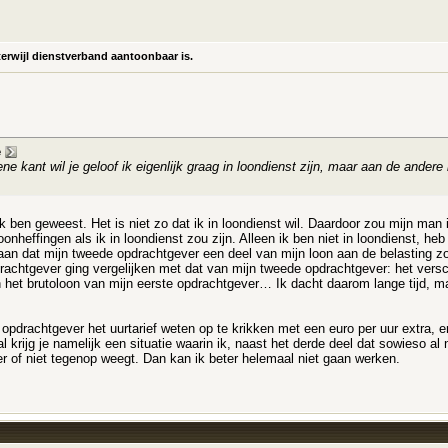
erwijl dienstverband aantoonbaar is.
e
ne kant wil je geloof ik eigenlijk graag in loondienst zijn, maar aan de andere
lijk ben geweest. Het is niet zo dat ik in loondienst wil. Daardoor zou mijn ma
nheffingen als ik in loondienst zou zijn. Alleen ik ben niet in loondienst, he
an dat mijn tweede opdrachtgever een deel van mijn loon aan de belasting zou
drachtgever ging vergelijken met dat van mijn tweede opdrachtgever: het versch
het brutoloon van mijn eerste opdrachtgever… Ik dacht daarom lange tijd, maa
 opdrachtgever het uurtarief weten op te krikken met een euro per uur extra, e
al krijg je namelijk een situatie waarin ik, naast het derde deel dat sowieso 
per of niet tegenop weegt. Dan kan ik beter helemaal niet gaan werken.