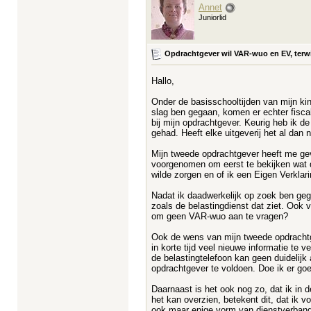
Annet
Juniorlid
Opdrachtgever wil VAR-wuo en EV, terwi
Hallo,
Onder de basisschooltijden van mijn kin
slag ben gegaan, komen er echter fisca
bij mijn opdrachtgever. Keurig heb ik 
gehad. Heeft elke uitgeverij het al dan 
Mijn tweede opdrachtgever heeft me ge
voorgenomen om eerst te bekijken wat d
wilde zorgen en of ik een Eigen Verkla
Nadat ik daadwerkelijk op zoek ben geg
zoals de belastingdienst dat ziet. Oo
om geen VAR-wuo aan te vragen?
Ook de wens van mijn tweede opdrachtge
in korte tijd veel nieuwe informatie te
de belastingtelefoon kan geen duidelijk
opdrachtgever te voldoen. Doe ik er g
Daarnaast is het ook nog zo, dat ik in 
het kan overzien, betekent dit, dat ik
ook maar enige vorm van dienstverband