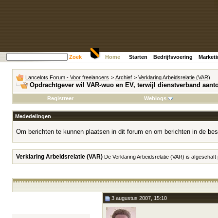
Zoek
Home
Starten
Bedrijfsvoering
Market
Lancelots Forum - Voor freelancers
>
Archief
>
Verklaring Arbeidsrelatie (VAR)
Opdrachtgever wil VAR-wuo en EV, terwijl dienstverband aanto
Registreer
Weblogs
Mededelingen
Om berichten te kunnen plaatsen in dit forum en om berichten in de bes
Verklaring Arbeidsrelatie (VAR)
De Verklaring Arbeidsrelatie (VAR) is afgeschaft
3 augustus 2007, 15:10