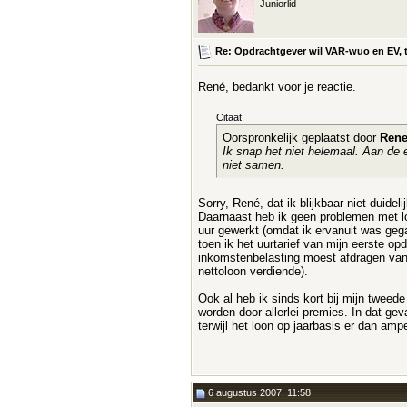
Juniorlid
Re: Opdrachtgever wil VAR-wuo en EV, t
René, bedankt voor je reactie.
Citaat:
Oorspronkelijk geplaatst door
Ren
Ik snap het niet helemaal. Aan de e
niet samen.
Sorry, René, dat ik blijkbaar niet duide
Daarnaast heb ik geen problemen met loo
uur gewerkt (omdat ik ervanuit was gega
toen ik het uurtarief van mijn eerste op
inkomstenbelasting moest afdragen van 
nettoloon verdiende).
Ook al heb ik sinds kort bij mijn tweede
worden door allerlei premies. In dat gev
terwijl het loon op jaarbasis er dan am
6 augustus 2007, 11:58