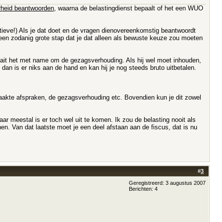
rheid beantwoorden
, waarna de belastingdienst bepaalt of het een WUO
itieve!) Als je dat doet en de vragen dienovereenkomstig beantwoordt
 een zodanig grote stap dat je dat alleen als bewuste keuze zou moeten
aait het met name om de gezagsverhouding. Als hij wel moet inhouden,
n dan is er niks aan de hand en kan hij je nog steeds bruto uitbetalen.
maakte afspraken, de gezagsverhouding etc. Bovendien kun je dit zowel
ar meestal is er toch wel uit te komen. Ik zou de belasting nooit als
. Van dat laatste moet je een deel afstaan aan de fiscus, dat is nu
#
3
Geregistreerd: 3 augustus 2007
Berichten: 4