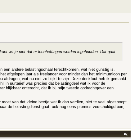
 kant wil je niet dat er loonheffingen worden ingehouden. Dat gaat
n in een andere belastingschaal terechtkomen, wat niet gunstig is.
b het afgelopen jaar als freelancer voor minder dan het minimumloon per
 afdragen, wat nu niet zo blijkt te zijn. Deze denkfout heb ik gemaakt
il in uurtarief was precies dat belastingdeel wat ik voor de
r blijkbaar onterecht, dat ik bij mijn tweede opdrachtgever een
r moet van dat kleine beetje wat ik dan verdien, niet te veel afgesnoept
al naar de belastingdienst gaat, ook nog eens premies verschuldigd ben,
#
7