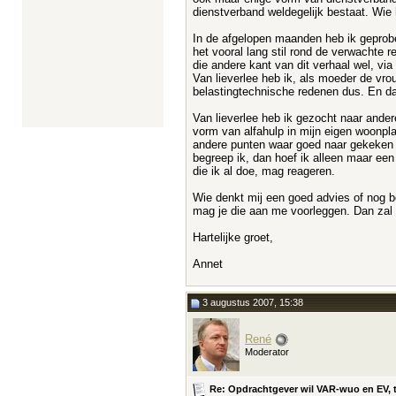
dienstverband weldegelijk bestaat. Wie h
In de afgelopen maanden heb ik geprobe
het vooral lang stil rond de verwachte r
die andere kant van dit verhaal wel, via 
Van lieverlee heb ik, als moeder de vr
belastingtechnische redenen dus. En da
Van lieverlee heb ik gezocht naar ande
vorm van alfahulp in mijn eigen woonpl
andere punten waar goed naar gekeken di
begreep ik, dan hoef ik alleen maar ee
die ik al doe, mag reageren.
Wie denkt mij een goed advies of nog be
mag je die aan me voorleggen. Dan zal ik
Hartelijke groet,
Annet
3 augustus 2007, 15:38
René
Moderator
Re: Opdrachtgever wil VAR-wuo en EV, t