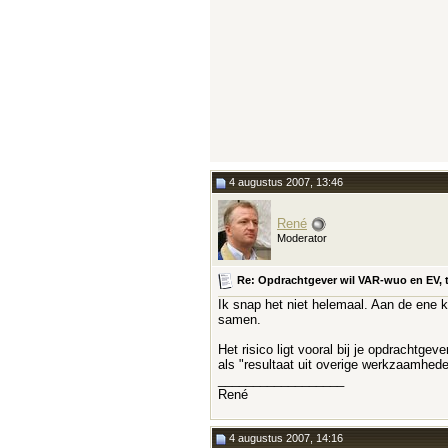
4 augustus 2007, 13:46
René
Moderator
Re: Opdrachtgever wil VAR-wuo en EV, t
Ik snap het niet helemaal. Aan de ene ka
samen.
Het risico ligt vooral bij je opdrachtge
als "resultaat uit overige werkzaamhede
__________________
René
4 augustus 2007, 14:16