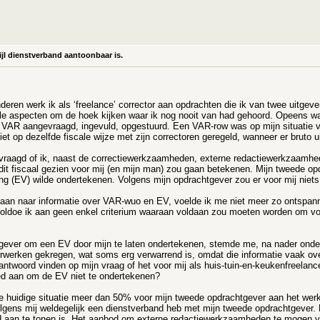
jl dienstverband aantoonbaar is.
deren werk ik als ‘freelance’ corrector aan opdrachten die ik van twee uitgeve
le aspecten om de hoek kijken waar ik nog nooit van had gehoord. Opeens was
de VAR aangevraagd, ingevuld, opgestuurd. Een VAR-row was op mijn situatie v
niet op dezelfde fiscale wijze met zijn correctoren geregeld, wanneer er bruto 
vraagd of ik, naast de correctiewerkzaamheden, externe redactiewerkzaamhed
it fiscaal gezien voor mij (en mijn man) zou gaan betekenen. Mijn tweede o
ring (EV) wilde ondertekenen. Volgens mijn opdrachtgever zou er voor mij nie
aan naar informatie over VAR-wuo en EV, voelde ik me niet meer zo ontspann
k voldoe ik aan geen enkel criterium waaraan voldaan zou moeten worden om 
ver om een EV door mijn te laten ondertekenen, stemde me, na nader onderzo
 verwerken gekregen, wat soms erg verwarrend is, omdat die informatie vaak ov
 antwoord vinden op mijn vraag of het voor mij als huis-tuin-en-keukenfreelan
oed aan om de EV niet te ondertekenen?
de huidige situatie meer dan 50% voor mijn tweede opdrachtgever aan het werk 
 volgens mij weldegelijk een dienstverband heb met mijn tweede opdrachtgever
 aan te tonen is. Het aanbod om externe redactiewerkzaamheden te mogen ver