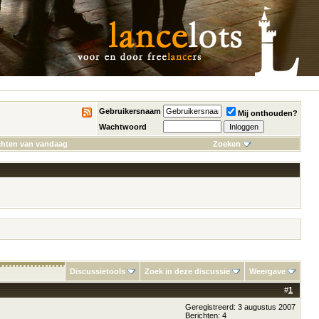
Gebruikersnaam
Mij onthouden?
Wachtwoord
chten van vandaag
Zoeken
Discussietools
Zoek in deze discussie
Weergave
#
1
Geregistreerd: 3 augustus 2007
Berichten: 4