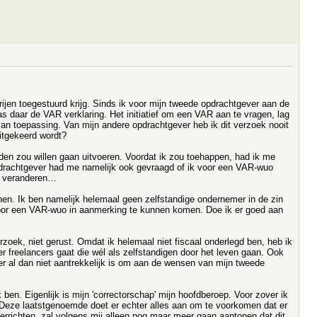
rijen toegestuurd krijg. Sinds ik voor mijn tweede opdrachtgever aan de
 daar de VAR verklaring. Het initiatief om een VAR aan te vragen, lag
an toepassing. Van mijn andere opdrachtgever heb ik dit verzoek nooit
uitgekeerd wordt?
en zou willen gaan uitvoeren. Voordat ik zou toehappen, had ik me
pdrachtgever had me namelijk ook gevraagd of ik voor een VAR-wuo
ts veranderen…
en. Ik ben namelijk helemaal geen zelfstandige ondernemer in de zin
voor een VAR-wuo in aanmerking te kunnen komen. Doe ik er goed aan
ek, niet gerust. Omdat ik helemaal niet fiscaal onderlegd ben, heb ik
er freelancers gaat die wél als zelfstandigen door het leven gaan. Ook
cer al dan niet aantrekkelijk is om aan de wensen van mijn tweede
ben. Eigenlijk is mijn 'correctorschap' mijn hoofdberoep. Voor zover ik
. Deze laatstgenoemde doet er echter alles aan om te voorkomen dat er
richten, zal volgens mij alleen nog maar meer gaan aantonen dat dit