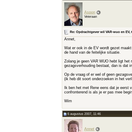
Aspon
Veteraan
Re: Opdrachtgever wil VAR-wuo en EV, t
Annet,
Wat er ook in de EV wordt gezet maakt op
de hand van de feitelijke situatie.
Zolang je geen VAR WUO hebt ligt het ri
gezagsverhouding bestaat, dan is dat in 
Op de vraag of er wel of geen gezagsver
(ik heb dit soort onderzoeken in het ver
Ik ben het met Rene eens dat je eerst voo
confronterend is als je er pas mee beg
Wim
6 augustus 2007, 11:46
Annet