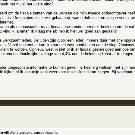
eeft het nu bij het juiste eind?
erd om de fiscale kanten van de wensen die mijn tweede opdrachtgever heeft, 
eacties. De reacties die ik wel gehad heb, waren defensief en gingen vooral ui
internet.
ouw en als enthousiaste, maar fiscaal onwetende corrector, besloten om de 
t vind ik jammer. Ik vraag me af: heb ik hier wel goed aan gedaan?
re werkzaamheden. De tijden zijn (voor een ieder) immers duur met drie opg
aats. Vanaf september kan ik voor een vast aantal uren aan de slag. Opnieuw 
ent te worden. Opnieuw weet ik niet of ik er fiscaal gezien goed aan doe om
n inkomensafhankelijke bijdrage van 4,4% aan de belastingdienst af te drage
ter toegespitste informatie te kunnen geven, is heel erg welkom met zijn react
 kijken of ik aan mijn kant weer voor duidelijkheid kan zorgen. Bij voorbaat h
erwijl dienstverband aantoonbaar is.