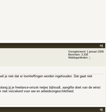
#
4
Geregistreerd: 1 januari 2006
Berichten: 3.338
Weblogartikelen:
2
 wil je niet dat er loonheffingen worden ingehouden. Dat gaat niet
lang jij je freelance-omzet netjes bijhoudt, aangifte doet van de winst
er niet verzekerd voor ww en arbeidsongeschiktheid.
#
5