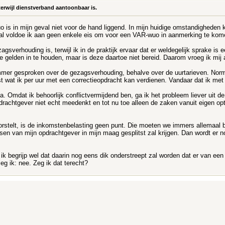
erwijl dienstverband aantoonbaar is.
 is in mijn geval niet voor de hand liggend. In mijn huidige omstandigheden 
 al voldoe ik aan geen enkele eis om voor een VAR-wuo in aanmerking te kom
agsverhouding is, terwijl ik in de praktijk ervaar dat er weldegelijk sprake is
 gelden in te houden, maar is deze daartoe niet bereid. Daarom vroeg ik mij a
mmer gesproken over de gezagsverhouding, behalve over de uurtarieven. Normaa
t wat ik per uur met een correctieopdracht kan verdienen. Vandaar dat ik met
inea. Omdat ik behoorlijk conflictvermijdend ben, ga ik het probleem liever uit 
rachtgever niet echt meedenkt en tot nu toe alleen de zaken vanuit eigen opti
orstelt, is de inkomstenbelasting geen punt. Die moeten we immers allemaal b
en van mijn opdrachtgever in mijn maag gesplitst zal krijgen. Dan wordt er n
k begrijp wel dat daarin nog eens dik onderstreept zal worden dat er van een (
eg ik: nee. Zeg ik dat terecht?