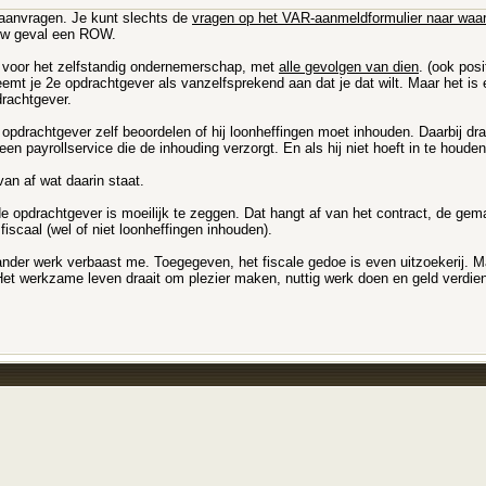
anvragen. Je kunt slechts de
vragen op het VAR-aanmeldformulier naar waa
ouw geval een ROW.
n voor het zelfstandig ondernemerschap, met
alle gevolgen van dien
. (ook pos
emt je 2e opdrachtgever als vanzelfsprekend aan dat je dat wilt. Maar het is
rachtgever.
drachtgever zelf beoordelen of hij loonheffingen moet inhouden. Daarbij dr
 een payrollservice die de inhouding verzorgt. En als hij niet hoeft in te houde
van af wat daarin staat.
de opdrachtgever is moeilijk te zeggen. Dat hangt af van het contract, de ge
 fiscaal (wel of niet loonheffingen inhouden).
 ander werk verbaast me. Toegegeven, het fiscale gedoe is even uitzoekerij. Ma
t werkzame leven draait om plezier maken, nuttig werk doen en geld verdienen