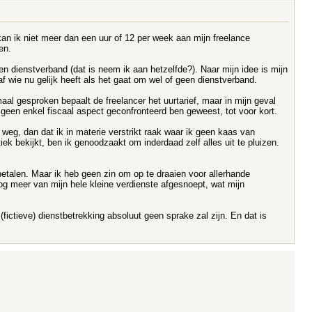
kan ik niet meer dan een uur of 12 per week aan mijn freelance
en.
 een dienstverband (dat is neem ik aan hetzelfde?). Naar mijn idee is mijn
f wie nu gelijk heeft als het gaat om wel of geen dienstverband.
l gesproken bepaalt de freelancer het uurtarief, maar in mijn geval
 geen enkel fiscaal aspect geconfronteerd ben geweest, tot voor kort.
de weg, dan dat ik in materie verstrikt raak waar ik geen kaas van
ek bekijkt, ben ik genoodzaakt om inderdaad zelf alles uit te pluizen.
etalen. Maar ik heb geen zin om op te draaien voor allerhande
og meer van mijn hele kleine verdienste afgesnoept, wat mijn
fictieve) dienstbetrekking absoluut geen sprake zal zijn. En dat is