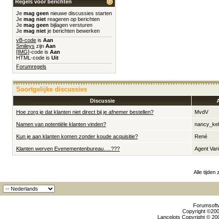
Regels voor berichten
Je
mag geen
nieuwe discussies starten
Je
mag niet
reageren op berichten
Je
mag geen
bijlagen versturen
Je
mag niet
je berichten bewerken
vB-code
is
Aan
Smileys
zijn
Aan
[IMG]
-code is
Aan
HTML-code is
Uit
Forumregels
Soortgelijke discussies
Discussie
Hoe zorg je dat klanten niet direct bij je afnemer bestellen?
MvdV
Namen van potentiële klanten vinden?
nancy_kel
Kun je aan klanten komen zonder koude acquisitie?
René
Klanten werven Evenementenbureau.....???
Agent Vari
Alle tijden
Forumsoftw
Copyright ©2000
Lancelots Copyright © 200