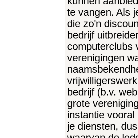
kunnen aanbiede
te vangen. Als j
die zo'n discoun
bedrijf uitbreide
computerclubs v
verenigingen wa
naamsbekendhe
vrijwilligerswerk
bedrijf (b.v. we
grote vereniging
instantie voora
je diensten, dus
waarvan de led