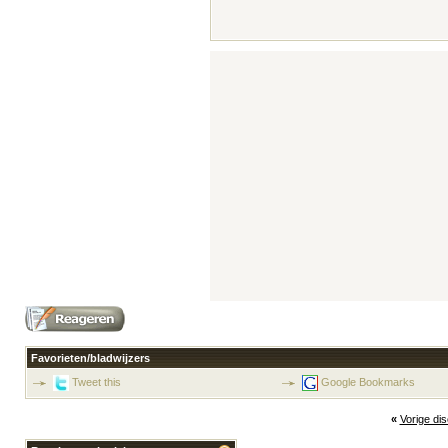
Favorieten/bladwijzers
Tweet this
Google Bookmarks
«
Vorige di