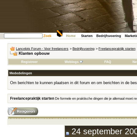
Zoek
Home
Starten
Bedrijfsvoering
Market
Lancelots Forum - Voor freelancers
>
Bedrijfsvoering
>
Freelancepraktijk starten
Klanten opbouw
Registreer
Weblogs
FAQ
Ne
Mededelingen
Om berichten te kunnen plaatsen in dit forum en om berichten in de bes
Freelancepraktijk starten
De formele en praktische dingen die je allemaal moet reg
24 september 200