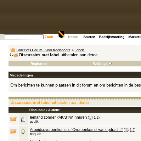
Zoek
Home
Starten
Bedrijfsvoering
Market
Lancelots Forum - Voor freelancers
>
Labels
Discussies met label
uitbetalen aan derde
Registreer
Weblogs
Mededelingen
Om berichten te kunnen plaatsen in dit forum en om berichten in de bes
Discussies met label
uitbetalen aan derde
Discussie / Auteur
Iemand zonder KvK/BTW inhuren
‎
(
1
2
)
gvdijk
Arbeidsovereenkomst of Overeenkomst van opdracht?
‎
(
1
2
)
naquah