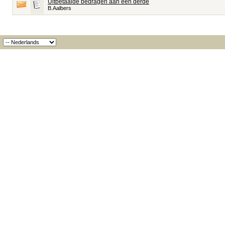
Uitbetaalde bedragen aan een derde
B.Aalbers