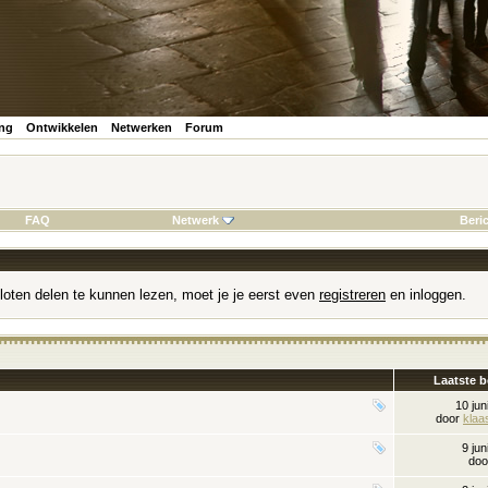
ing
Ontwikkelen
Netwerken
Forum
FAQ
Netwerk
Beri
loten delen te kunnen lezen, moet je je eerst even
registreren
en inloggen.
Laatste b
10 ju
door
klaa
9 ju
do