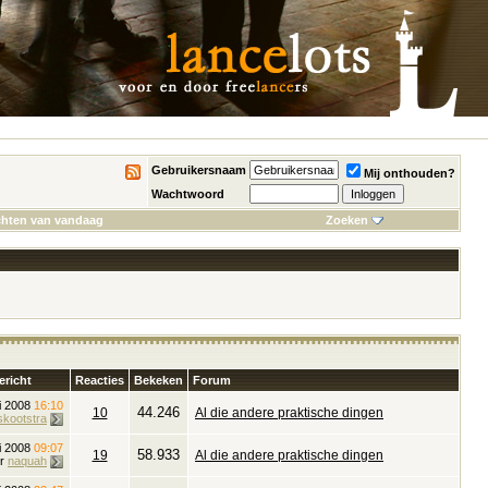
Gebruikersnaam
Mij onthouden?
Wachtwoord
chten van vandaag
Zoeken
ericht
Reacties
Bekeken
Forum
ni 2008
16:10
44.246
10
Al die andere praktische dingen
skootstra
ni 2008
09:07
58.933
19
Al die andere praktische dingen
or
naquah