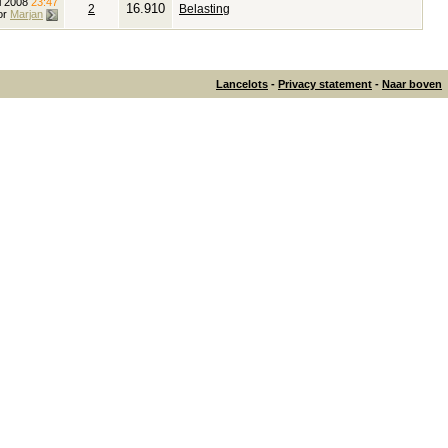
ni 2008
23:47
16.910
2
Belasting
or
Marjan
Lancelots
-
Privacy statement
-
Naar boven