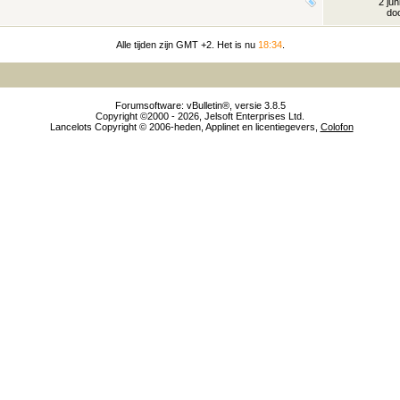
2 ju
do
Alle tijden zijn GMT +2. Het is nu
18:34
.
Forumsoftware: vBulletin®, versie 3.8.5
Copyright ©2000 - 2026, Jelsoft Enterprises Ltd.
Lancelots Copyright © 2006-heden, Applinet en licentiegevers,
Colofon