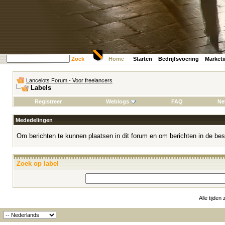
Zoek
Home
Starten
Bedrijfsvoering
Market
Lancelots Forum - Voor freelancers
Labels
Registreer
Weblogs
FAQ
Ne
Mededelingen
Om berichten te kunnen plaatsen in dit forum en om berichten in de bes
Zoek op label
Alle tijden