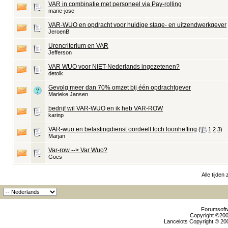
VAR in combinatie met personeel via Pay-rolling
marie-jose
VAR-WUO en opdracht voor huidige stage- en uitzendwerkgever
JeroenB
Urencriterium en VAR
Jefferson
VAR WUO voor NIET-Nederlands ingezetenen?
detolk
Gevolg meer dan 70% omzet bij één opdrachtgever
Marieke Jansen
bedrijf wil VAR-WUO en ik heb VAR-ROW
karinp
VAR-wuo en belastingdienst oordeelt toch loonheffing
‎
(
1
2
3
)
Marjan
Var-row --> Var Wuo?
Goes
Alle tijden
Forumsoftw
Copyright ©2000
Lancelots Copyright © 200