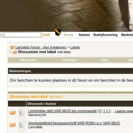
Zoek
Home
Starten
Bedrijfsvoering
Market
Lancelots Forum - Voor freelancers
>
Labels
Discussies met label
var-wuo
Registreer
Weblogs
FAQ
Ne
Mededelingen
Om berichten te kunnen plaatsen in dit forum en om berichten in de bes
Discussies met label
var-wuo
Discussie / Auteur
Lionbridge stelt VAR-WUO als voorwaarde
‎
(
1
2
3
...
Laatste pagi
Siemen1234
Voorbeeldbrief bezwaarschrift VAR-ROW i.p.v. VAR-WUO
Lancelittle