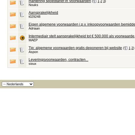
Hantering spoedtarief in Voorwaarden
‎
(
1
2
3
)
Nouks
Aansprakelijkheid
t029248
Eigen algemene voorwaarden i.p.v. inkoopvoorwaarden bemiddel
Adriaan
Intermediair stelt aansprakelijkheid tot € 500.000 als voorwaarde,
MAEP
Tip: algemene voorwaarden gratis deponeren bij website
‎
(
1
2
)
Aspon
Leveringsvoorwaarden, contracten...
sioux