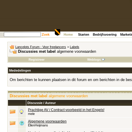
Zoek
Home
Starten
Bedrijfsvoering
Market
Lancelots Forum - Voor freelancers
>
Labels
Discussies met label
algemene voorwaarden
Registreer
Weblogs
Mededelingen
Om berichten te kunnen plaatsen in dit forum en om berichten in de bes
Discussies met label
algemene voorwaarden
Discussie / Auteur
Prachtige AV / Contract voorbeeld in het Engels!
mele
Algemene voorwaarden
EllenHeijmans