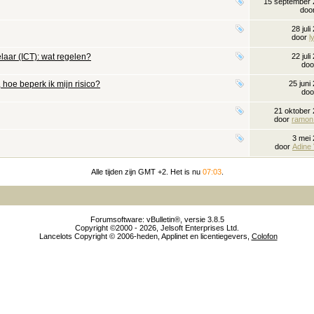
15 september
doo
28 jul
door
l
aar (ICT): wat regelen?
22 jul
do
 hoe beperk ik mijn risico?
25 juni
do
21 oktober
door
ramon 
3 mei
door
Adine 
Alle tijden zijn GMT +2. Het is nu
07:03
.
Forumsoftware: vBulletin®, versie 3.8.5
Copyright ©2000 - 2026, Jelsoft Enterprises Ltd.
Lancelots Copyright © 2006-heden, Applinet en licentiegevers,
Colofon