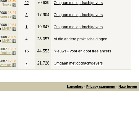
 2009
15:30
70.639
22
Omgaan met opdrachtgevers
r
Nouks
i 2008
23:24
17.904
3
Omgaan met opdrachtgevers
yonesse
i 2008
19:54
19.647
1
Omgaan met opdrachtgevers
or
MAEP
 2008
20:09
28.057
4
Al die andere praktische dingen
or
MAEP
 2007
13:57
44.553
15
Nieuws - Voor en door freelancers
fincken
 2007
12:38
21.728
7
Omgaan met opdrachtgevers
Versluis
Lancelots
-
Privacy statement
-
Naar boven