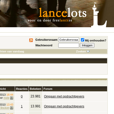
Gebruikersnaam
Mij onthouden?
Wachtwoord
chten van vandaag
Zoeken
richt
Reacties
Bekeken
Forum
 2013
18:44
23.981
0
Omgaan met opdrachtgevers
oor
mele
 2010
13:43
13.991
1
Omgaan met opdrachtgevers
fincken