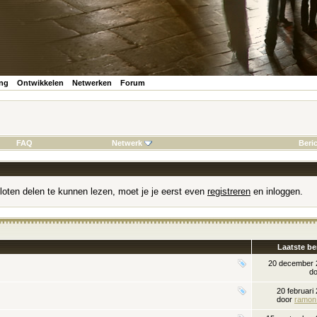
ing
Ontwikkelen
Netwerken
Forum
FAQ
Netwerk
Beri
loten delen te kunnen lezen, moet je je eerst even
registreren
en inloggen.
Laatste be
20 december
d
20 februari
door
ramon 