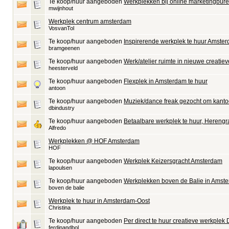
Te koop/huur aangeboden
Werkplekken bij online marketingbur
mwijnhout
Werkplek centrum amsterdam
VosvanTol
Te koop/huur aangeboden
Inspirerende werkplek te huur Amste
bramgeenen
Te koop/huur aangeboden
Werk/atelier ruimte in nieuwe creati
heesterveld
Te koop/huur aangeboden
Flexplek in Amsterdam te huur
antoon
Te koop/huur aangeboden
Muziek/dance freak gezocht om kanto
dbindustry
Te koop/huur aangeboden
Betaalbare werkplek te huur, Hereng
Alfredo
Werkplekken @ HOF Amsterdam
HOF
Te koop/huur aangeboden
Werkplek Keizersgracht Amsterdam
lapoulsen
Te koop/huur aangeboden
Werkplekken boven de Balie in Amst
boven de balie
Werkplek te huur in Amsterdam-Oost
Christina
Te koop/huur aangeboden
Per direct te huur creatieve werkplek
ferdinandbol