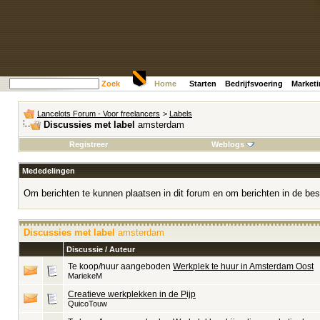
Zoek
Home
Starten
Bedrijfsvoering
Market
Lancelots Forum - Voor freelancers
>
Labels
Discussies met label
amsterdam
Registreer
Weblogs
Mededelingen
Om berichten te kunnen plaatsen in dit forum en om berichten in de bes
Discussies met label
amsterdam
Discussie / Auteur
Te koop/huur aangeboden
Werkplek te huur in Amsterdam Oost
MariekeM
Creatieve werkplekken in de Pijp
QuicoTouw