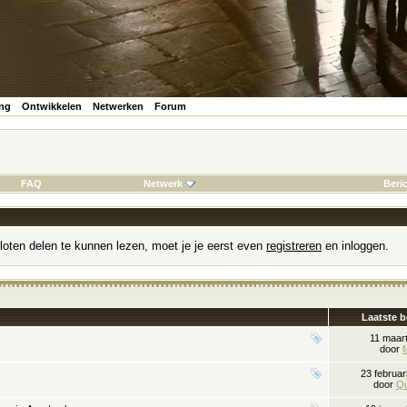
ing
Ontwikkelen
Netwerken
Forum
FAQ
Netwerk
Beri
loten delen te kunnen lezen, moet je je eerst even
registreren
en inloggen.
Laatste b
11 maar
door
23 februa
door
Q