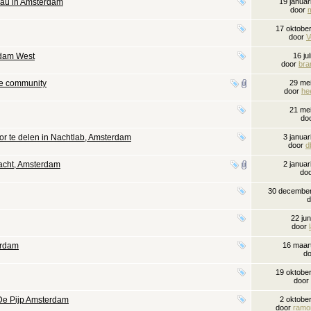
eau in Amsterdam
19 janua
door
17 oktobe
door
V
rdam West
16 ju
door
br
eve community
29 me
door
he
21 me
do
or te delen in Nachtlab, Amsterdam
3 janua
door
d
racht, Amsterdam
2 janua
do
30 decembe
22 ju
door
erdam
16 maar
d
19 oktobe
door
 De Pijp Amsterdam
2 oktobe
door
ramo