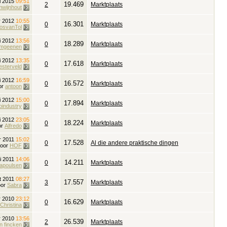
ri 2015
09:51
19.469
2
Marktplaats
mwijnhout
r 2012
10:55
16.301
0
Marktplaats
osvanTol
li 2012
13:56
18.289
0
Marktplaats
amgeenen
i 2012
13:35
17.618
0
Marktplaats
esterveld
i 2012
16:59
16.572
0
Marktplaats
or
antoon
ri 2012
15:00
17.894
0
Marktplaats
bindustry
ri 2012
23:05
18.224
0
Marktplaats
or
Alfredo
r 2011
15:02
17.528
0
Al die andere praktische dingen
door
HOF
ni 2011
14:06
14.211
0
Marktplaats
lapoulsen
t 2011
08:27
17.557
3
Marktplaats
oor
Sabra
r 2010
23:12
16.629
0
Marktplaats
Christina
r 2010
13:56
26.539
2
Marktplaats
n fincken