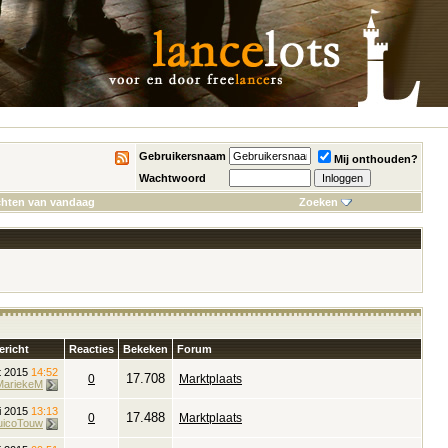
Gebruikersnaam
Mij onthouden?
Wachtwoord
chten van vandaag
Zoeken
ericht
Reacties
Bekeken
Forum
t 2015
14:52
17.708
0
Marktplaats
MariekeM
ri 2015
13:13
17.488
0
Marktplaats
uicoTouw