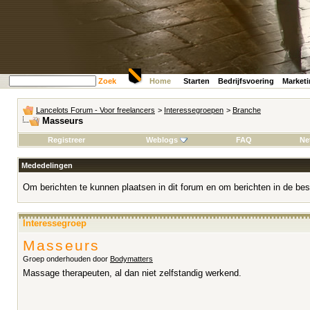
Zoek
Home
Starten
Bedrijfsvoering
Market
Lancelots Forum - Voor freelancers
>
Interessegroepen
>
Branche
Masseurs
Registreer
Weblogs
FAQ
Ne
Mededelingen
Om berichten te kunnen plaatsen in dit forum en om berichten in de bes
Interessegroep
Masseurs
Groep onderhouden door
Bodymatters
Massage therapeuten, al dan niet zelfstandig werkend.